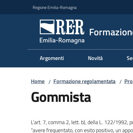
Vai al contenuto
Vai alla navigazione
Vai al footer
Regione Emilia-Romagna
Formazione
Argomenti
Novità
Se
Home
Formazione regolamentata
Pro
/
/
Gommista
L’art. 7, comma 2, lett. b), della L. 122/1992, p
“avere frequentato, con esito positivo, un appos