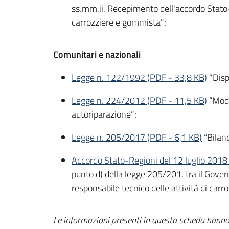
ss.mm.ii. Recepimento dell'accordo Stato-
carrozziere e gommista”;
Comunitari e nazionali
Legge n. 122/1992
(
PDF
-
33,8 KB
)
"Dispo
Legge n. 224/2012
(
PDF
-
11,5 KB
)
“Modif
autoriparazione”;
Legge n. 205/2017
(
PDF
-
6,1 KB
)
“Bilanc
Accordo Stato-Regioni del 12 luglio 2018
punto d) della legge 205/201, tra il Gover
responsabile tecnico delle attività di carr
Le informazioni presenti in questa scheda hanno 