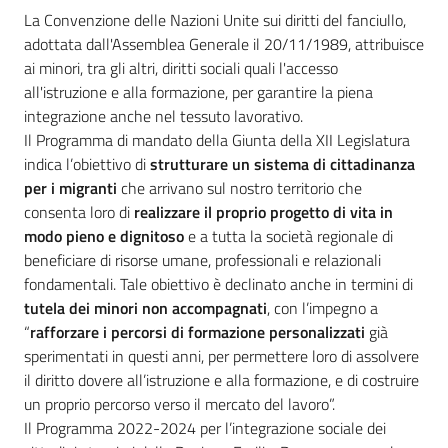
Bandi
La Convenzione delle Nazioni Unite sui diritti del fanciullo,
adottata dall'Assemblea Generale il 20/11/1989, attribuisce
ai minori, tra gli altri, diritti sociali quali l'accesso
all'istruzione e alla formazione, per garantire la piena
Piani
integrazione anche nel tessuto lavorativo.
Programmi
Il Programma di mandato della Giunta della XII Legislatura
Progetti
indica l’obiettivo di
strutturare un
sistema di cittadinanza
per i migranti
che arrivano sul nostro territorio che
consenta loro di
realizzare il
proprio progetto di vita
in
modo pieno e dignitoso
e a tutta la società regionale di
beneficiare di risorse umane, professionali e relazionali
Fondo
fondamentali. Tale obiettivo è declinato anche in termini di
sociale
tutela dei minori non accompagnati
, con l’impegno a
europeo
“
rafforzare i percorsi di formazione personalizzati
già
Plus
sperimentati in questi anni, per permettere loro di assolvere
il diritto dovere all’istruzione e alla formazione, e di costruire
un proprio percorso verso il mercato del lavoro”.
Il Programma 2022-2024 per l’integrazione sociale dei
Seguici