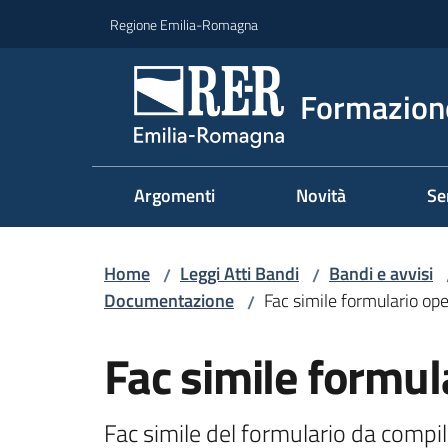
Vai al contenuto
Vai alla navigazione
Vai al footer
Regione Emilia-Romagna
Formazione
Argomenti
Novità
Se
Home
Leggi Atti Bandi
Bandi e avvisi
/
/
Documentazione
Fac simile formulario op
/
Fac simile formul
Fac simile del formulario da compila