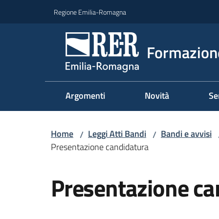
Vai al contenuto
Vai alla navigazione
Vai al footer
Regione Emilia-Romagna
Formazione
Argomenti
Novità
Se
Home
Leggi Atti Bandi
Bandi e avvisi
/
/
Presentazione candidatura
Salta al contenuto
Presentazione ca