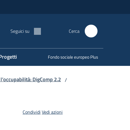
Seguici su
Cerca
Progetti
Fondo sociale europeo Plus
 l’occupabilità: DigComp 2.2
/
Condividi
Vedi azioni