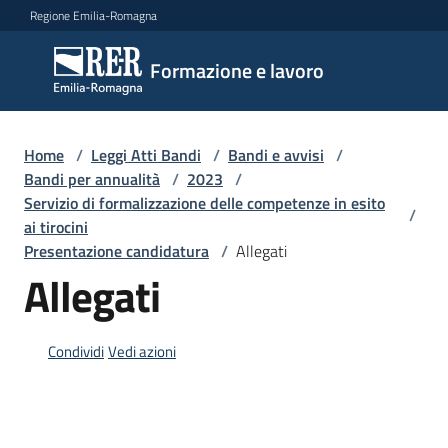
Vai al contenuto
Vai alla navigazione
Vai al footer
Regione Emilia-Romagna
Formazione
Formazione e lavoro
e lavoro
Home
/
Leggi Atti Bandi
/
Bandi e avvisi
/
Argomenti
Bandi per annualità
/
2023
/
Servizio di formalizzazione delle competenze in esito
/
ai tirocini
Presentazione candidatura
/
Allegati
Novità
Allegati
Servizi
Condividi
Vedi azioni
Leggi
Atti