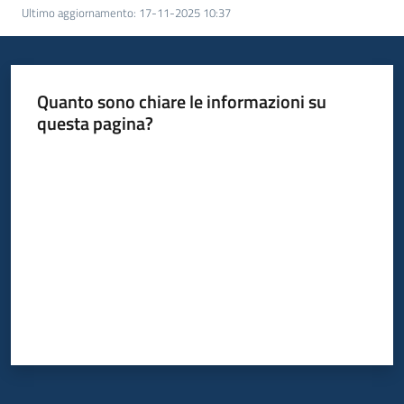
Ultimo aggiornamento
:
17-11-2025 10:37
Bandi
Piani
Quanto sono chiare le informazioni su
Programmi
questa pagina?
Progetti
Valuta da 1 a 5 stelle
Fondo
sociale
europeo
Plus
Seguici