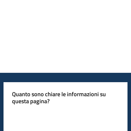
Bandi
Piani
Programmi
Progetti
Fondo
sociale
Quanto sono chiare le informazioni su
europeo
questa pagina?
Plus
Valuta da 1 a 5 stelle
Seguici