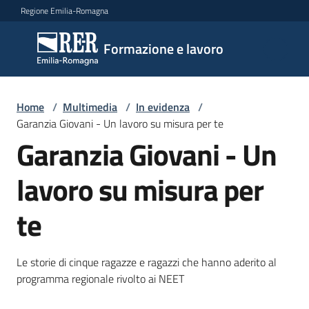
Vai al contenuto
Vai alla navigazione
Vai al footer
Regione Emilia-Romagna
Formazione
Formazione e lavoro
e lavoro
Home
/
Multimedia
/
In evidenza
/
Argomenti
Garanzia Giovani - Un lavoro su misura per te
Garanzia Giovani - Un
lavoro su misura per
Novità
te
Servizi
Le storie di cinque ragazze e ragazzi che hanno aderito al
programma regionale rivolto ai NEET
Leggi
Atti