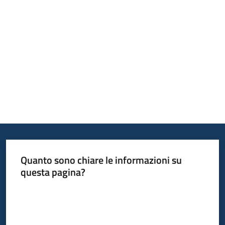
Bandi
Piani
Programmi
Progetti
Fondo
sociale
Quanto sono chiare le informazioni su
europeo
questa pagina?
Plus
Valuta da 1 a 5 stelle
Seguici