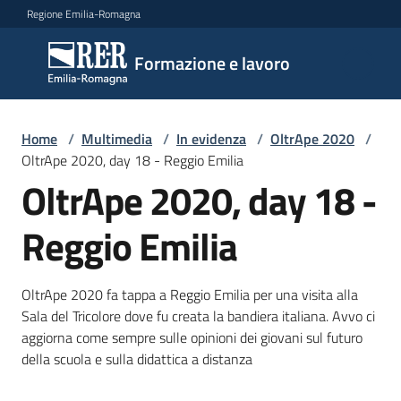
Vai al contenuto
Vai alla navigazione
Vai al footer
Regione Emilia-Romagna
Formazione
Formazione e lavoro
e lavoro
Home
/
Multimedia
/
In evidenza
/
OltrApe 2020
/
Argomenti
OltrApe 2020, day 18 - Reggio Emilia
OltrApe 2020, day 18 -
Reggio Emilia
Novità
OltrApe 2020 fa tappa a Reggio Emilia per una visita alla
Servizi
Sala del Tricolore dove fu creata la bandiera italiana. Avvo ci
aggiorna come sempre sulle opinioni dei giovani sul futuro
della scuola e sulla didattica a distanza
Leggi
Atti