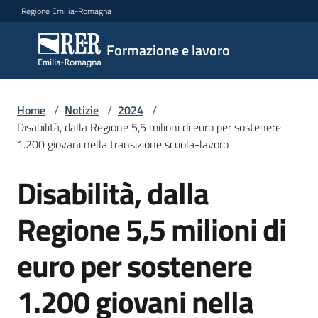
Vai al contenuto
Vai alla navigazione
Vai al footer
Regione Emilia-Romagna
Formazione
Formazione e lavoro
e lavoro
Home
/
Notizie
/
2024
/
Argomenti
Disabilità, dalla Regione 5,5 milioni di euro per sostenere
1.200 giovani nella transizione scuola-lavoro
Disabilità, dalla
Novità
Salta al contenuto
Regione 5,5 milioni di
Servizi
euro per sostenere
1.200 giovani nella
Leggi
Atti