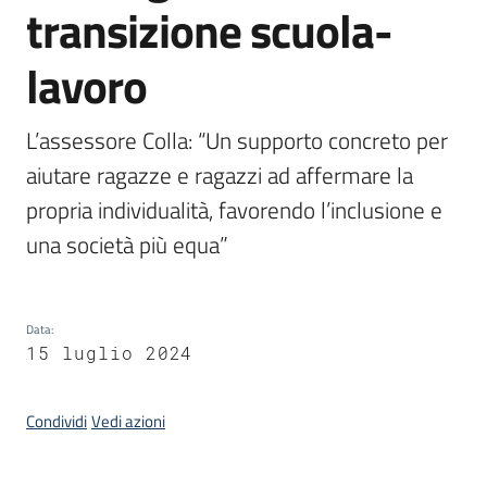
transizione scuola-
Bandi
lavoro
Piani
Programmi
L’assessore Colla: “Un supporto concreto per 
Progetti
aiutare ragazze e ragazzi ad affermare la 
propria individualità, favorendo l’inclusione e 
una società più equa”
Fondo
sociale
Data
:
europeo
15 luglio 2024
Plus
Condividi
Vedi azioni
Seguici