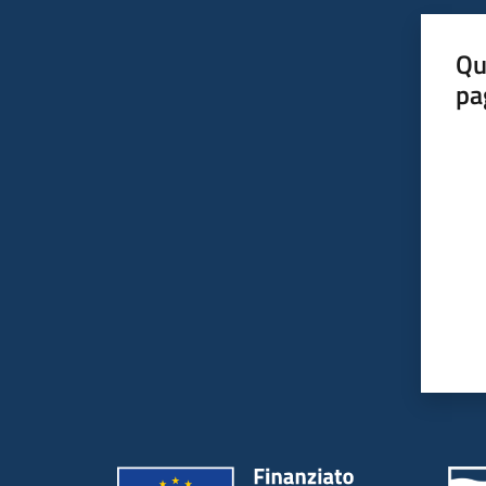
Qu
pa
Valut