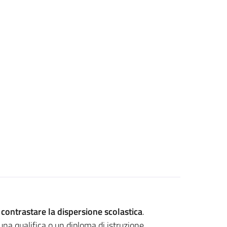
e
contrastare la dispersione scolastica
.
na qualifica o un diploma di istruzione,