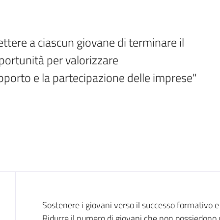
tere a ciascun giovane di terminare il 
rtunità per valorizzare 
orto e la partecipazione delle imprese"
Introduzione
Sostenere i giovani verso il successo formativo 
Ridurre il numero di giovani che non possiedono u