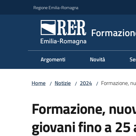
Vai al contenuto
Vai alla navigazione
Vai al footer
Regione Emilia-Romagna
Formazione
Argomenti
Novità
Se
Home
Notizie
2024
Formazione, nuo
/
/
/
Salta al contenuto
Formazione, nuov
giovani fino a 25