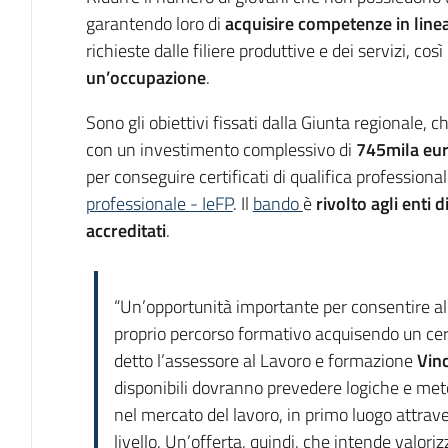
garantendo loro di
acquisire competenze
in lin
richieste dalle filiere produttive e dei servizi, cos
un’occupazione
.
Sono gli obiettivi fissati dalla Giunta regionale,
con un investimento complessivo di
745mila eu
per conseguire certificati di qualifica professiona
professionale - IeFP
. Il
bando
è
rivolto agli enti
accreditati
.
“Un’opportunità importante per consentire alle
proprio percorso formativo acquisendo un certi
detto l’assessore al Lavoro e formazione
Vin
disponibili dovranno prevedere logiche e met
nel mercato del lavoro, in primo luogo attraver
livello. Un’offerta, quindi, che intende valor