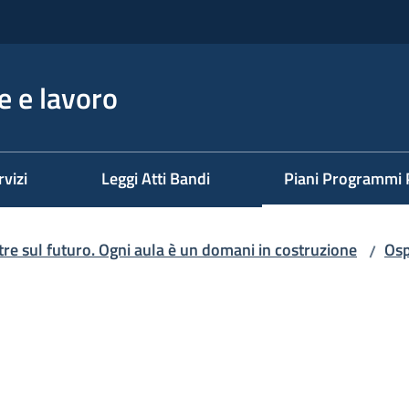
 e lavoro
rvizi
Leggi Atti Bandi
Piani Programmi 
Menu selezionato
tre sul futuro. Ogni aula è un domani in costruzione
Osp
/