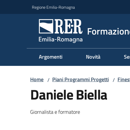
Vai al contenuto
Vai alla navigazione
Vai al footer
Regione Emilia-Romagna
Formazione
Argomenti
Novità
Se
Home
Piani Programmi Progetti
Fines
/
/
Daniele Biella
Giornalista e formatore