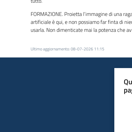
tutto.
FORMAZIONE. Proietta l’immagine di una ragazza
artificiale è qui, e non possiamo far finta di n
usarla. Non dimenticate mai la potenza che av
Ultimo aggiornamento
:
08-07-2026 11:15
Qu
pa
Valut